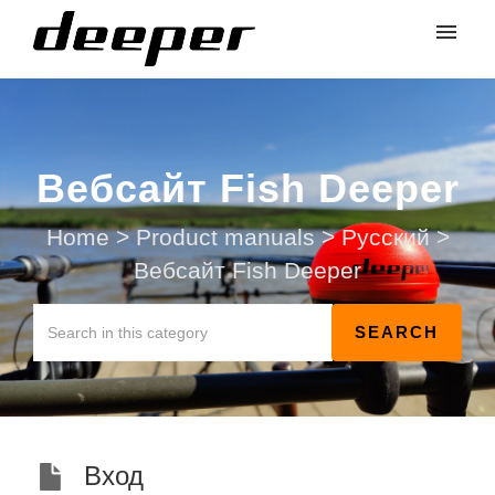
Вебсайт Fish Deeper
Home
>
Product manuals
>
Русский
>
Вебсайт Fish Deeper
Вход