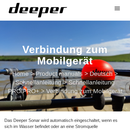
Verbindung zum
Mobilgerät
Home
>
Product manuals
>
Deutsch
>
Schnellanleitung
>
Schnellanleitung
PRO/PRO+
>
Verbindung zum Mobilgerät
Das Deeper Sonar wird automatisch eingeschaltet, wenn es
sich im Wasser befindet oder an eine Stromquelle