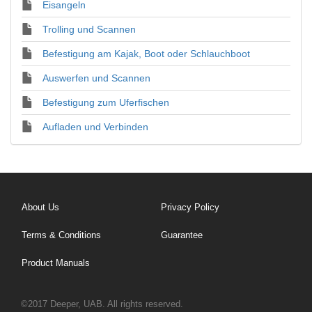
Eisangeln
Trolling und Scannen
Befestigung am Kajak, Boot oder Schlauchboot
Auswerfen und Scannen
Befestigung zum Uferfischen
Aufladen und Verbinden
About Us
Privacy Policy
Terms & Conditions
Guarantee
Product Manuals
©2017 Deeper, UAB. All rights reserved.