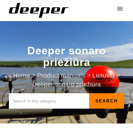
Deeper sonaro
priežiūra
Home
>
Product manuals
>
Lietuvių
>
Deeper sonaro priežiūra