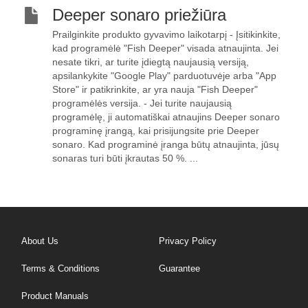
Deeper sonaro priežiūra
Prailginkite produkto gyvavimo laikotarpį - Įsitikinkite,
kad programėlė "Fish Deeper" visada atnaujinta. Jei
nesate tikri, ar turite įdiegtą naujausią versiją,
apsilankykite "Google Play" parduotuvėje arba "App
Store" ir patikrinkite, ar yra nauja "Fish Deeper"
programėlės versija. - Jei turite naujausią
programėlę, ji automatiškai atnaujins Deeper sonaro
programinę įrangą, kai prisijungsite prie Deeper
sonaro. Kad programinė įranga būtų atnaujinta, jūsų
sonaras turi būti įkrautas 50 %. ...
About Us
Privacy Policy
Terms & Conditions
Guarantee
Product Manuals