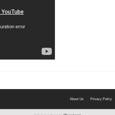
About Us
Privacy Policy
Help desk software by
LiveAgent