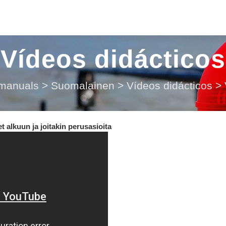
Vídeos didácticos
 manuals
>
Suomalainen
>
Vídeos didácticos
>
alkuun ja joitakin perusasioita