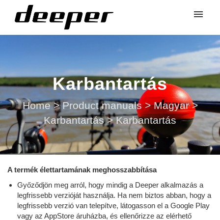
Karbantartás
Home
>
Product manuals
>
Magyar
>
Karbantartás
>
Karbantartás
A termék élettartamának meghosszabbítása
Győződjön meg arról, hogy mindig a Deeper alkalmazás a
legfrissebb verzióját használja. Ha nem biztos abban, hogy a
legfrissebb verzió van telepítve, látogasson el a Google Play
vagy az AppStore áruházba, és ellenőrizze az elérhető