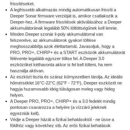
frissítéseket.
A legfrissebb alkalmazás mindig automatikusan frissíti a
Deeper Sonar firmware verzióját is, amikor csatlakozik a
Deeper-hez. A firmware frissítések aktiválásához a Deeper
akkumulátorának legalább 50% töltöttségűnek kell lennie.
Minden Deeper szonár li-poly akkumulátorral van
felszerelve, az akkumulátorok gyakori töltése
meghosszabbítja azok élettartamát. Javasoljuk, hogy a
PRO, PRO+, CHIRP+ és a START eszközök akkumulátorát
félévente legalább egyszer töltse fel. A Deeper 3.0
eszközöket kéthavonta akkor is fel kell tölteni, ha nem
használja aktívan.
Az eszközt tiszta és száraz környezetben tárolja. Az ideális
hőmérséklet 16°C-22°C (62°F - 72°F), Deeper eszközét ne
hagyja huzamosabb ideig túlságosan meleg vagy hideg
helyen.
A Deeper PRO, PRO+, CHIRP+ és a 3.0 fedelét mindig
pontosan csavarozza a helyére (a vízzáró jeleknek
egyezniük kell).
Védje a Deeper házát a fizikai behatásoktól - ne üsse a
földhöz vagy kövekhez stb. Az erős fizikai behatások