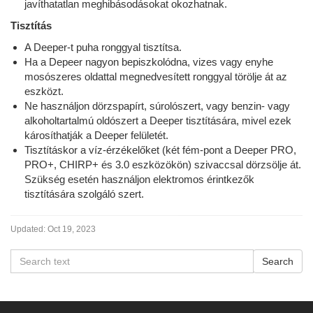
javíthatatlan meghibásodásokat okozhatnak.
Tisztítás
A Deeper-t puha ronggyal tisztítsa.
Ha a Depeer nagyon bepiszkolódna, vizes vagy enyhe
mosószeres oldattal megnedvesített ronggyal törölje át az
eszközt.
Ne használjon dörzspapírt, súrolószert, vagy benzin- vagy
alkoholtartalmú oldószert a Deeper tisztítására, mivel ezek
károsíthatják a Deeper felületét.
Tisztításkor a víz-érzékelőket (két fém-pont a Deeper PRO,
PRO+, CHIRP+ és 3.0 eszközökön) szivaccsal dörzsölje át.
Szükség esetén használjon elektromos érintkezők
tisztítására szolgáló szert.
Updated:
Oct 19, 2023