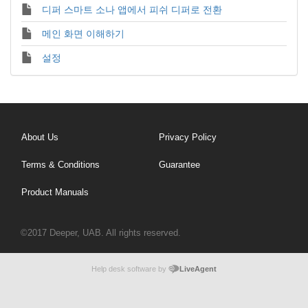
디퍼 스마트 소나 앱에서 피쉬 디퍼로 전환
메인 화면 이해하기
설정
About Us
Privacy Policy
Terms & Conditions
Guarantee
Product Manuals
©2017 Deeper, UAB. All rights reserved.
Help desk software by
LiveAgent