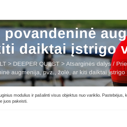
ei povandeninė aug
kiti daiktai įstrigo 
LT
>
DEEPER QUEST
>
Atsarginės dalys / Pri
nė augmenija, pvz., žolė, ar kiti daiktai įstrigo 
inius modulius ir pašalinti visus objektus nuo variklio. Pastebėjus, 
e juos pakeisti.