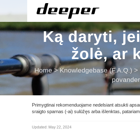
Ką daryti, j
žolė, ar 
Home
>
Knowledgebase (F.A.Q.)
>
povandeni
Primygtinai rekomenduojame nedelsiant atsukti apsaug
sraigto sparnas (-ai) sulūžęs arba išlenktas, patariam
Updated:
May 22, 2024