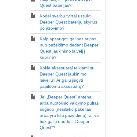
Quest baterijas?
Kodėl svarbu tvirtai užsukti
Deeper Quest baterijų skyrius
po įkrovimo?
Kaip apsaugoti galines talpas
nuo pažeidimo dedant Deeper
Quest jaukinimo laivelį į
kuprinę?
Kokie aksesuarai teikiami su
Deeper Quest jaukinimo
laiveliu? Ar galiu įsigyti
papildomų aksesuarų?
Jei „Deeper Quest“ antena
arba nuotolinio valdymo pultas
sugedo (nesilaiko pakeltas
arba yra kitų pažeidimų), ar vis
tiek galiu naudoti „Deeper
Quest“?