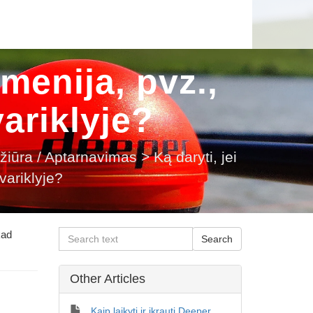
menija, pvz.,
variklyje?
ežiūra / Aptarnavimas
>
Ką daryti, jei
variklyje?
kad
Other Articles
Kaip laikyti ir įkrauti Deeper