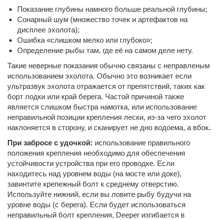
Показание глубины намного больше реальной глубины;
Сонарный шум (множество точек и артефактов на
дисплее эхолота);
Ошибка «слишком мелко или глубоко»;
Определение рыбы там, где её на самом деле нету.
Такие неверные показания обычно связаны с неправленым
использованием эхолота. Обычно это возникает если
ультразвук эхолота отражается от препятствий, таких как
борт лодки или край берега. Частой причиной также
является слишком быстра намотка, или использование
неправильной позиции крепления лески, из-за чего эхолот
наклоняется в сторону, и сканирует не дно водоема, а вбок
.
При забросе с удочкой:
использование правильного
положения крепления необходимо для обеспечения
устойчивости устройства при его проводке. Если
находитесь над уровнем воды (на мосте или доке),
завинтите крепежный болт к среднему отверстию.
Используйте нижний, если вы ловите рыбу будучи на
уровне воды (с берега). Если будет использоваться
неправильный болт крепления, Deeper изгибается в