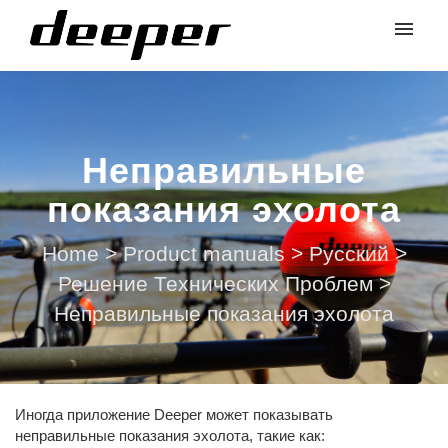
Неправильные
показания эхолота
Home
>
Product manuals
>
Русский
>
Решение Технических Проблем
>
Неправильные показания эхолота
Иногда приложение Deeper может показывать
неправильные показания эхолота, такие как: